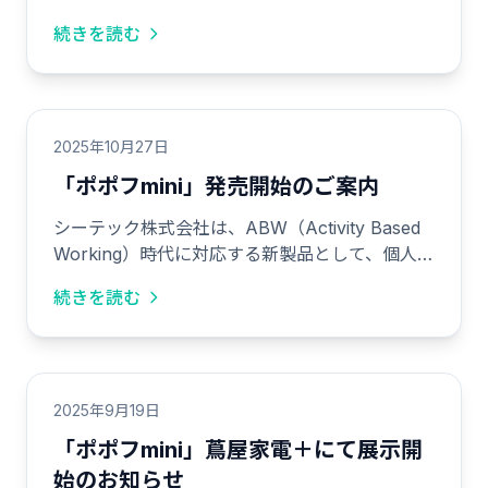
続きを読む
2025年10月27日
「ポポフmini」発売開始のご案内
シーテック株式会社は、ABW（Activity Based
Working）時代に対応する新製品として、個人利
用に最適化したポータブル電源「ポポフmini」シ
続きを読む
リーズを発表いたしました。
2025年9月19日
「ポポフmini」蔦屋家電＋にて展示開
始のお知らせ